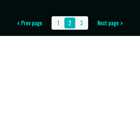
Prev page
1
2
3
Next page