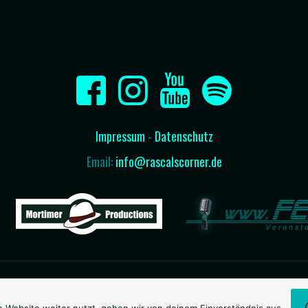
Impressum
-
Datenschutz
Email:
info@rascalscorner.de
© Rascal's Corner